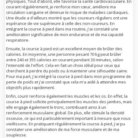
physiques. Tout d'abord, elle favorise la santé cardiovasculaire. En
courant régulièrement, je renforce mon cœur, améliore ma
circulation sanguine et diminue le risque de maladies cardiaques.
Une étude a d'ailleurs montré que les coureurs réguliers ont une
espérance de vie supérieure à celle des non-coureurs. En
intégrant la course à pied dans ma routine, j'ai constaté une
amélioration significative de mon endurance et de ma capacité
respiratoire.
Ensuite, la course à pied est un excellent moyen de brûler des
calories. En moyenne, une personne pesant 70 kg peut brûler
entre 240 et 355 calories en courant pendant 30 minutes, selon
l'intensité de l'effort. Cela en fait un choix idéal pour ceux qui
cherchent à perdre du poids ou à maintenir une silhouette saine.
Pour ma part, j'ai intégré la course à pied dans mon programme de
perte de poids et j'ai constaté que cela m'a aidé à atteindre mes
objectifs plus rapidement.
Enfin, courir renforce également les muscles et les os. En effet, la
course à pied sollicite principalement les muscles des jambes, mais
elle engage également le tronc, contribuant ainsi à un
renforcement musculaire global. De plus, elle stimule la densité
osseuse, ce qui est particulièrement important à mesure que nous
vieillissons. En pratiquant régulièrement la course à pied, j'ai pu
constater une amélioration de ma force musculaire et de ma
souplesse.