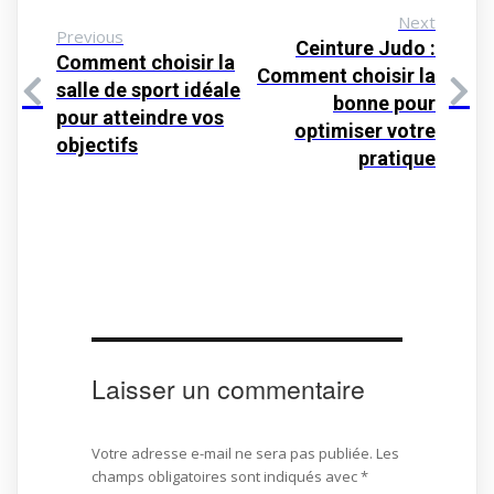
Next
Previous
Ceinture Judo :
Comment choisir la
Comment choisir la
salle de sport idéale
bonne pour
pour atteindre vos
optimiser votre
objectifs
pratique
Laisser un commentaire
Votre adresse e-mail ne sera pas publiée.
Les
champs obligatoires sont indiqués avec
*