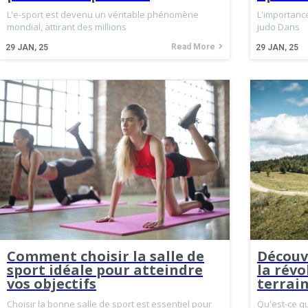
L'e-sport est devenu un véritable phénomène
L'importance
mondial, attirant des millions
judo Dans
Read More
29
JAN, 25
29
JAN, 25
Comment choisir la salle de
Découvr
sport idéale pour atteindre
la révo
vos objectifs
terrai
Choisir la bonne salle de sport est essentiel pour
Qu'est-ce qu