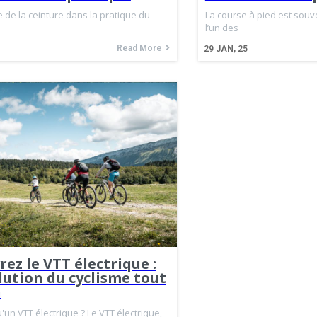
 de la ceinture dans la pratique du
La course à pied est sou
l’un des
Read More
29
JAN, 25
ez le VTT électrique :
lution du cyclisme tout
n
'un VTT électrique ? Le VTT électrique,