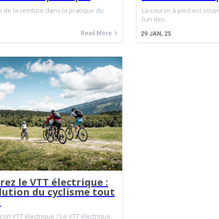
 de la ceinture dans la pratique du
La course à pied est sou
l’un des
Read More
29
JAN, 25
ez le VTT électrique :
lution du cyclisme tout
n
'un VTT électrique ? Le VTT électrique,