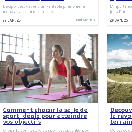
L'e-sport est devenu un véritable phénomène
L'importance
mondial, attirant des millions
judo Dans
Read More
29
JAN, 25
29
JAN, 25
Comment choisir la salle de
Découvr
sport idéale pour atteindre
la révo
vos objectifs
terrai
Choisir la bonne salle de sport est essentiel pour
Qu'est-ce qu